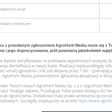
iadomości email
ontakty telefoniczne
ku z przesłanym zgłoszeniem AgroHorti Media może się z To
ia i jego doprecyzowania, jeśli powstaną jakiekolwiek wątp
ie będzie weryfikowane na podstawie wypełnionych powyżej dan
woja identyfikacja w naszej bazie. Realizacji będą podlegały tyl
i email) zgłoszenia. Link jest aktywny przez 7 dni – (pamiętaj j
 AgroHorti Media_potwierdzenie zgłoszenia aktualizacji w skr
rator Twoich danych AgroHorti Media Sp. z o.o. (AgroHorti Me
lizacji Twojego żądania. Przysługuje Tobie prawo dostępu do Tw
a lub ograniczenia. Dodatkowo masz prawo wniesienia sprzeci
sobowych. Szczegóły znajdują się na stronie
https://www.agroho