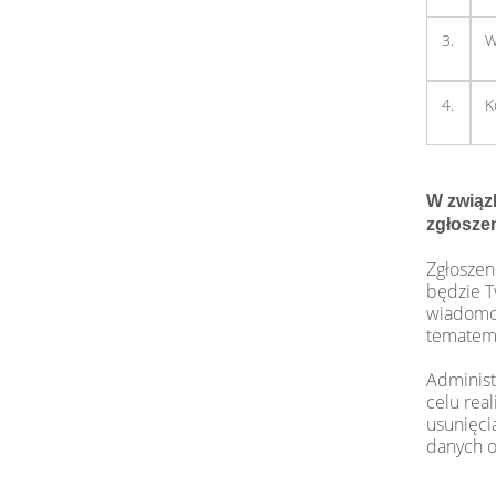
3.
W
4.
K
W związ
zgłoszen
Zgłoszen
będzie T
wiadomośc
tematem:
Administ
celu rea
usunięci
danych o