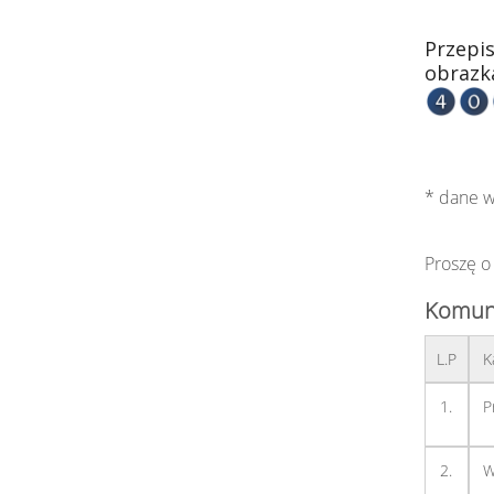
Przepis
obrazk
* dane 
Proszę o
Komuni
L.P
K
1.
P
2.
W