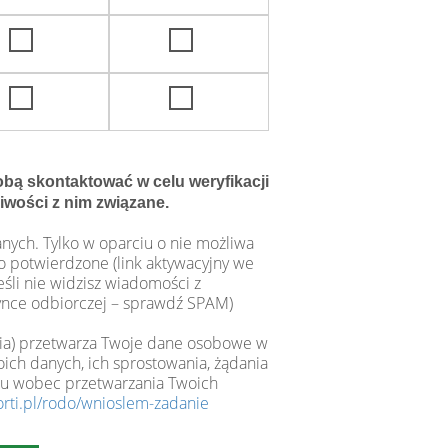
bą skontaktować w celu weryfikacji
liwości z nim związane.
ych. Tylko w oparciu o nie możliwa
ko potwierdzone (link aktywacyjny we
eśli nie widzisz wiadomości z
zynce odbiorczej – sprawdź SPAM)
dia) przetwarza Twoje dane osobowe w
oich danych, ich sprostowania, żądania
wu wobec przetwarzania Twoich
rti.pl/rodo/wnioslem-zadanie